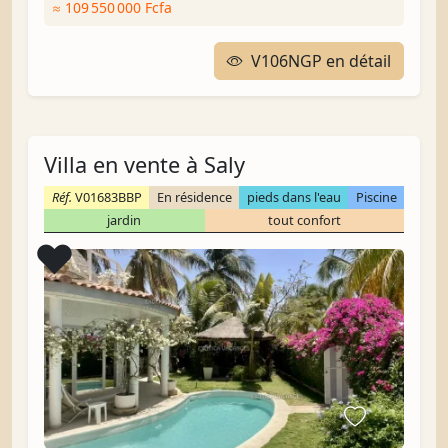
≈ 109 550 000 Fcfa
V106NGP en détail
Villa en vente à Saly
Réf.
V01683BBP
En résidence
pieds dans l'eau
Piscine
jardin
tout confort
Coup de cœur
❤️