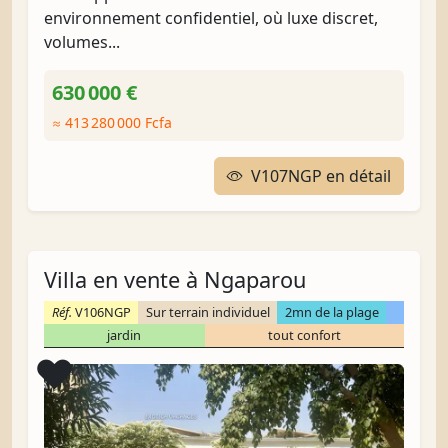
environnement confidentiel, où luxe discret,
volumes...
630 000 €
≈ 413 280 000 Fcfa
V107NGP en détail
Villa en vente à Ngaparou
Réf.
V106NGP
Sur terrain individuel
2mn de la plage
jardin
tout confort
Coup de cœur
❤️