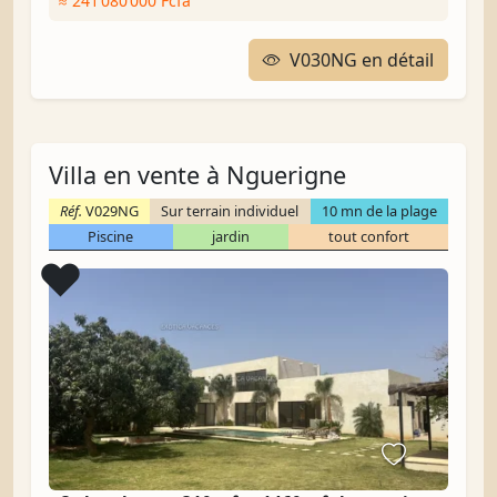
≈ 241 080 000 Fcfa
V030NG en détail
Villa en vente à Nguerigne
Réf.
V029NG
Sur terrain individuel
10 mn de la plage
Piscine
jardin
tout confort
Coup de cœur
❤️