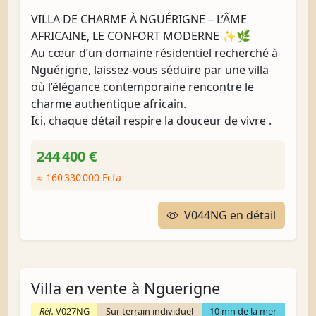
VILLA DE CHARME À NGUÉRIGNE – L’ÂME
AFRICAINE, LE CONFORT MODERNE ✨🌿
Au cœur d’un domaine résidentiel recherché à
Nguérigne, laissez-vous séduire par une villa
où l’élégance contemporaine rencontre le
charme authentique africain.
Ici, chaque détail respire la douceur de vivre .
244 400 €
≈ 160 330 000 Fcfa
V044NG en détail
Villa en vente à Nguerigne
Réf.
V027NG
Sur terrain individuel
10 mn de la mer