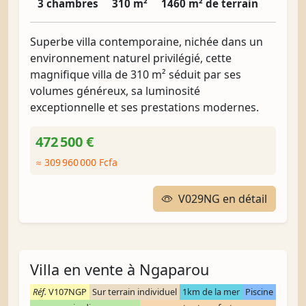
3 chambres
310 m²
1460 m² de terrain
Superbe villa contemporaine, nichée dans un
environnement naturel privilégié, cette
magnifique villa de 310 m² séduit par ses
volumes généreux, sa luminosité
exceptionnelle et ses prestations modernes.
472 500 €
≈ 309 960 000 Fcfa
V029NG en détail
Villa en vente à Ngaparou
Réf.
V107NGP
Sur terrain individuel
1km de la mer
Piscine