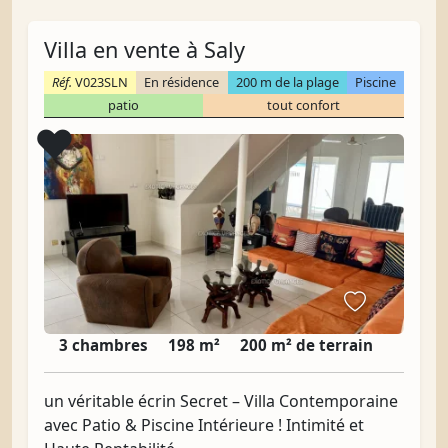
Villa en vente à Saly
Réf.
V023SLN
En résidence
200 m de la plage
Piscine
patio
tout confort
Coup de cœur
❤️
3 chambres
198 m²
200 m² de terrain
un véritable écrin Secret – Villa Contemporaine
avec Patio & Piscine Intérieure ! Intimité et