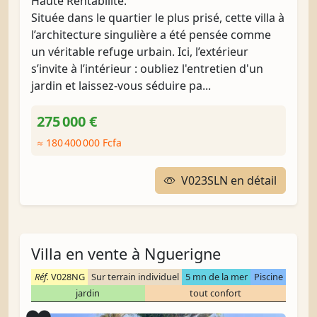
Haute Rentabilité.
Située dans le quartier le plus prisé, cette villa à
l’architecture singulière a été pensée comme
un véritable refuge urbain. Ici, l’extérieur
s’invite à l’intérieur : oubliez l'entretien d'un
jardin et laissez-vous séduire pa...
275 000 €
≈ 180 400 000 Fcfa
V023SLN en détail
Villa en vente à Nguerigne
Réf.
V028NG
Sur terrain individuel
5 mn de la mer
Piscine
jardin
tout confort