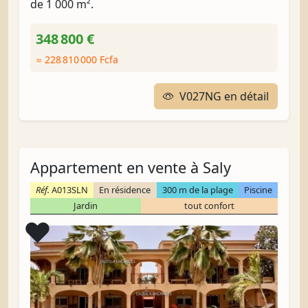
de 1 000 m².
348 800 €
≈ 228 810 000 Fcfa
V027NG en détail
Appartement en vente à Saly
Réf.
A013SLN
En résidence
300 m de la plage
Piscine
Jardin
tout confort
Coup de cœur
❤️