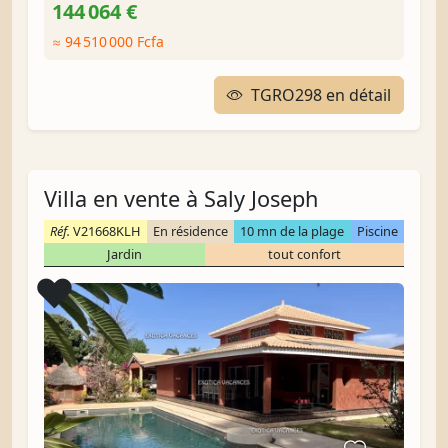
144 064 €
≈ 94 510 000 Fcfa
TGRO298 en détail
Villa en vente à Saly Joseph
Réf.
V21668KLH
En résidence
10 mn de la plage
Piscine
Jardin
tout confort
Coup de cœur
❤️