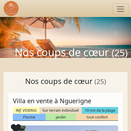
Nos coups de cœur
(25)
Nos coups de cœur
(25)
Villa en vente à Nguerigne
Réf.
V030NG
Sur terrain individuel
10 mn de la plage
Piscine
jardin
tout confort
Coup de cœur
❤️