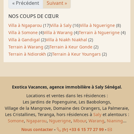
« Précédent
Suivant »
NOS COUPS DE CŒUR
Villa à Ngaparou
(17)
Villa à Saly
(16)
Villa à Nguerigne
(8)
Villa à Somone
(4)
Villa à Warang
(4)
Terrain à Nguerigne
(4)
Villa à Gandigal
(2)
Villa à Niakh Niakhal
(2)
Terrain à Warang
(2)
Terrain à Keur Gonde
(2)
Terrain à Ndiorokh
(2)
Terrain à Keur Youngars
(2)
Exotica Vacances, agence immobilière à Saly Sénégal.
Locations et ventes dans les résidences :
Les Jardins de Popenguine, Les Baobolongs,
Village de la Mangrove, Domaine des Orangers, La Palmeraie,
Les Cristallines, Teranga, hors résidences à
Saly
et alentours :
Somone
,
Ngaparou
,
Nguerigne
,
Mbour
,
Warang
,
Nianing
...
Nous contacter
-
+33 6 15 77 27 99
-
[fr]