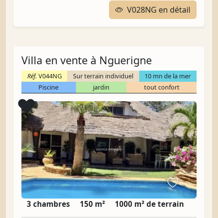
V028NG en détail
Villa en vente à Nguerigne
Réf.
V044NG
Sur terrain individuel
10 mn de la mer
Piscine
jardin
tout confort
Coup de cœur
❤️
3 chambres
150 m²
1000 m² de terrain