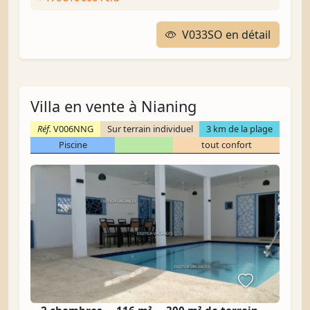
V033SO en détail
Villa en vente à Nianing
Réf.
V006NNG
Sur terrain individuel
3 km de la plage
Piscine
tout confort