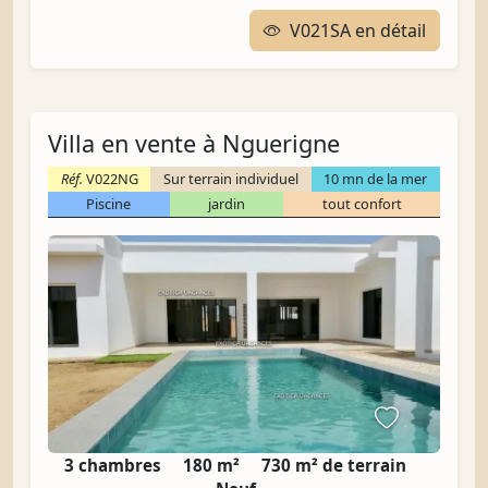
V021SA en détail
Villa en vente à Nguerigne
Réf.
V022NG
Sur terrain individuel
10 mn de la mer
Piscine
jardin
tout confort
3 chambres
180 m²
730 m² de terrain