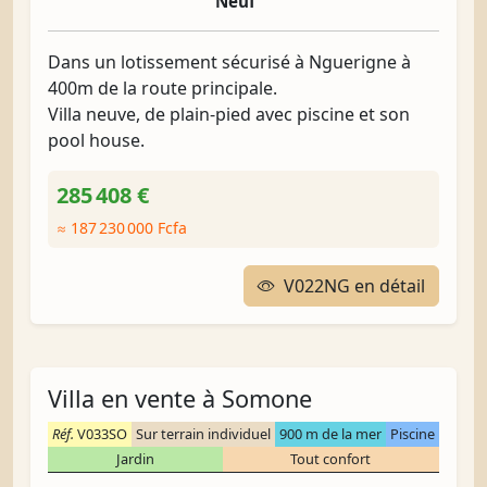
Neuf
Dans un lotissement sécurisé à Nguerigne à
400m de la route principale.
Villa neuve, de plain-pied avec piscine et son
pool house.
285 408 €
≈ 187 230 000 Fcfa
V022NG en détail
Villa en vente à Somone
Réf.
V033SO
Sur terrain individuel
900 m de la mer
Piscine
Jardin
Tout confort