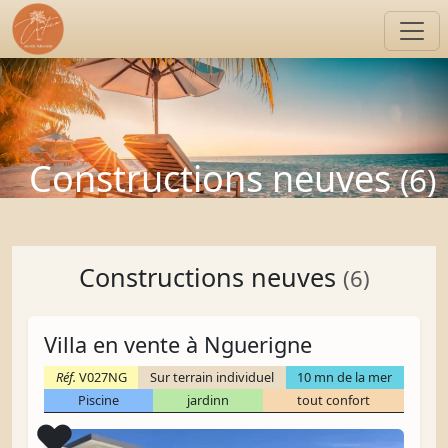
Constructions neuves
(6)
Constructions neuves
(6)
Villa en vente à Nguerigne
Réf.
V027NG
Sur terrain individuel
10 mn de la mer
Piscine
jardinn
tout confort
Coup de cœur
❤️