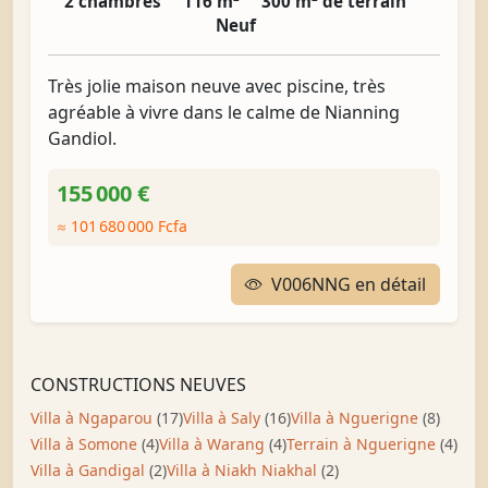
2 chambres
116 m²
300 m² de terrain
Neuf
Très jolie maison neuve avec piscine, très
agréable à vivre dans le calme de Nianning
Gandiol.
155 000 €
≈ 101 680 000 Fcfa
V006NNG en détail
CONSTRUCTIONS NEUVES
Villa à Ngaparou
(17)
Villa à Saly
(16)
Villa à Nguerigne
(8)
Villa à Somone
(4)
Villa à Warang
(4)
Terrain à Nguerigne
(4)
Villa à Gandigal
(2)
Villa à Niakh Niakhal
(2)