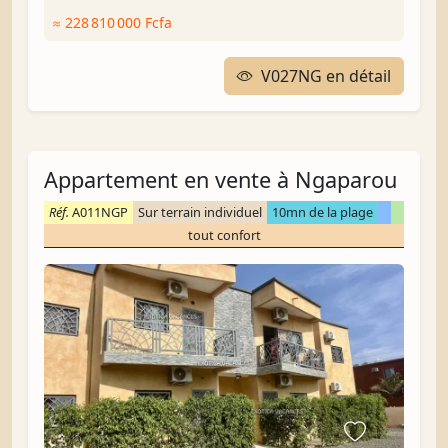
≈ 228 810 000 Fcfa
V027NG en détail
Appartement en vente à Ngaparou
Réf.
A011NGP
Sur terrain individuel
10mn de la plage
tout confort