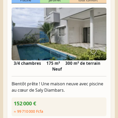
Piscine
jardinet
tout confort
3/4 chambres
175 m²
300 m² de terrain
Neuf
Bientôt prête ! Une maison neuve avec piscine
au cœur de Saly Diambars.
152 000 €
≈ 99 710 000 Fcfa