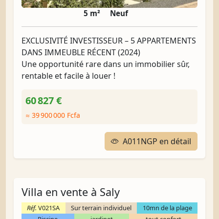
5 m²
Neuf
EXCLUSIVITÉ INVESTISSEUR – 5 APPARTEMENTS
DANS IMMEUBLE RÉCENT (2024)
Une opportunité rare dans un immobilier sûr,
rentable et facile à louer !
60 827 €
≈ 39 900 000 Fcfa
A011NGP en détail
Villa en vente à Saly
Réf.
V021SA
Sur terrain individuel
10mn de la plage