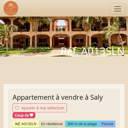
Réf. A013SLN
Appartement à vendre à Saly
Ajouter à ma sélection
cœur
Coup de
Réf.
A013SLN
En résidence
300 m de la plage
Piscine