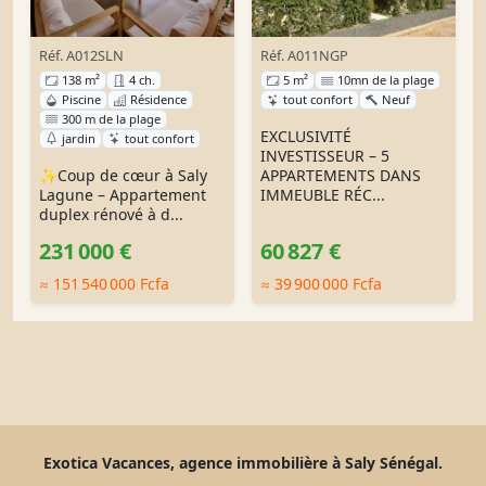
Réf. A012SLN
Réf. A011NGP
138 m²
4 ch.
5 m²
10mn de la plage
Piscine
Résidence
tout confort
Neuf
300 m de la plage
EXCLUSIVITÉ
jardin
tout confort
INVESTISSEUR – 5
✨Coup de cœur à Saly
APPARTEMENTS DANS
Lagune – Appartement
IMMEUBLE RÉC...
duplex rénové à d...
231 000 €
60 827 €
≈ 151 540 000 Fcfa
≈ 39 900 000 Fcfa
Exotica Vacances, agence immobilière à Saly Sénégal.