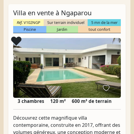
Villa en vente à Ngaparou
Réf.
V102NGP
Sur terrain individuel
5 mn de la mer
Piscine
Jardin
tout confort
Coup de cœur
❤️
3 chambres
120 m²
600 m² de terrain
Découvrez cette magnifique villa
contemporaine, construite en 2017, offrant des
volumes généreux, une conception moderne et