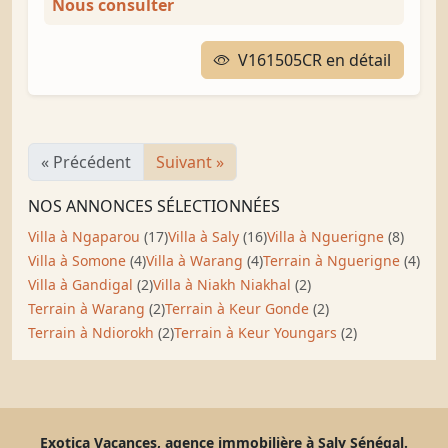
Nous consulter
V161505CR en détail
« Précédent
Suivant »
NOS ANNONCES SÉLECTIONNÉES
Villa à Ngaparou
(17)
Villa à Saly
(16)
Villa à Nguerigne
(8)
Villa à Somone
(4)
Villa à Warang
(4)
Terrain à Nguerigne
(4)
Villa à Gandigal
(2)
Villa à Niakh Niakhal
(2)
Terrain à Warang
(2)
Terrain à Keur Gonde
(2)
Terrain à Ndiorokh
(2)
Terrain à Keur Youngars
(2)
Exotica Vacances, agence immobilière à Saly Sénégal.