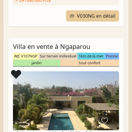
≈ 241 080 000 Fcfa
V030NG en détail
Villa en vente à Ngaparou
Réf.
V107NGP
Sur terrain individuel
1km de la mer
Piscine
jardin
tout confort
Coup de cœur
❤️