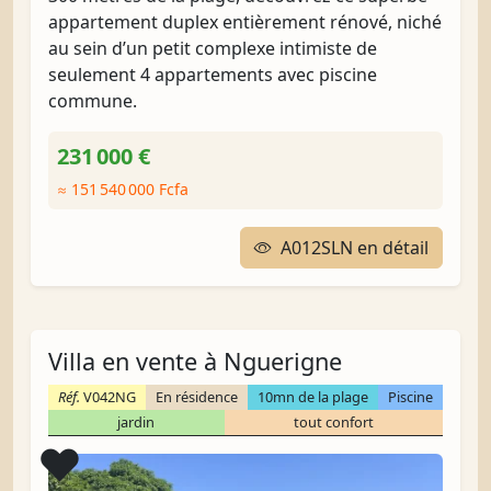
appartement duplex entièrement rénové, niché
au sein d’un petit complexe intimiste de
seulement 4 appartements avec piscine
commune.
231 000 €
≈ 151 540 000 Fcfa
A012SLN en détail
Villa en vente à Nguerigne
Réf.
V042NG
En résidence
10mn de la plage
Piscine
jardin
tout confort
Coup de cœur
❤️