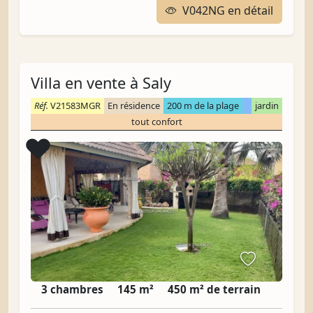
V042NG en détail
Villa en vente à Saly
Réf.
V21583MGR
En résidence
200 m de la plage
jardin
tout confort
Coup de cœur
❤️
3 chambres
145 m²
450 m² de terrain