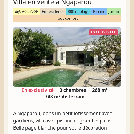
Villa en vente à Ngaparou
Réf.
V095NGP
En résidence
800 m plage
Piscine
Jardin
Tout confort
EXCLUSIVITÉ
En exclusivité
3 chambres
268 m²
748 m² de terrain
A Ngaparou, dans un petit lotissement avec
gardiens, villa avec piscine et grand espace.
Belle page blanche pour votre décoration !