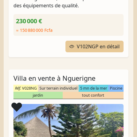
des équipements de qualité.
230 000 €
≈ 150 880 000 Fcfa
V102NGP en détail
Villa en vente à Nguerigne
Réf.
V028NG
Sur terrain individuel
5 mn de la mer
Piscine
jardin
tout confort
Coup de cœur
❤️