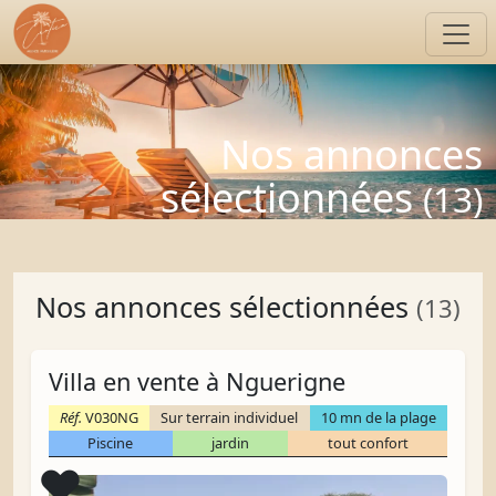
Nos annonces
sélectionnées
(13)
Nos annonces sélectionnées
(13)
Villa en vente à Nguerigne
Réf.
V030NG
Sur terrain individuel
10 mn de la plage
Piscine
jardin
tout confort
Coup de cœur
❤️