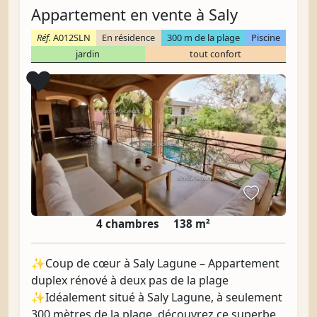
Appartement en vente à Saly
Réf.
A012SLN
En résidence
300 m de la plage
Piscine
jardin
tout confort
Coup de cœur
❤️
4 chambres
138 m²
✨Coup de cœur à Saly Lagune – Appartement
duplex rénové à deux pas de la plage
✨Idéalement situé à Saly Lagune, à seulement
300 mètres de la plage, découvrez ce superbe