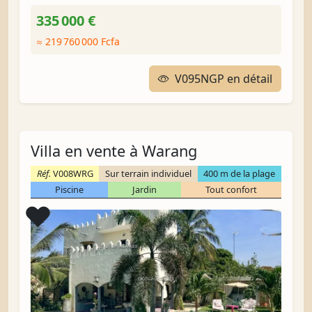
335 000 €
≈ 219 760 000 Fcfa
V095NGP en détail
Villa en vente à Warang
Réf.
V008WRG
Sur terrain individuel
400 m de la plage
Piscine
Jardin
Tout confort
Coup de cœur
❤️