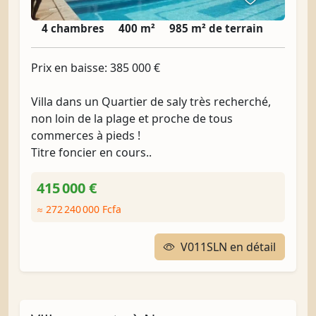
4 chambres
400 m²
985 m² de terrain
Prix en baisse: 385 000 €
Villa dans un Quartier de saly très recherché,
non loin de la plage et proche de tous
commerces à pieds !
Titre foncier en cours..
415 000 €
≈ 272 240 000 Fcfa
V011SLN en détail