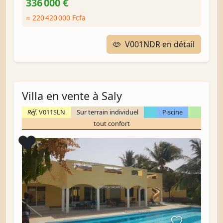
336 000 €
≈ 220 420 000 Fcfa
V001NDR en détail
Villa en vente à Saly
Réf.
V011SLN
Sur terrain individuel
Piscine
tout confort
Coup de cœur
❤️